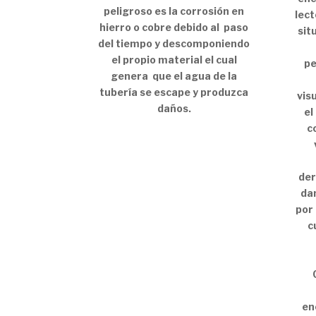
peligroso es la corrosión en
lect
hierro o cobre debido al paso
sit
del tiempo y descomponiendo
el propio material el cual
pe
genera que el agua de la
tubería se escape y produzca
vis
daños.
el
c
der
da
por 
c
en