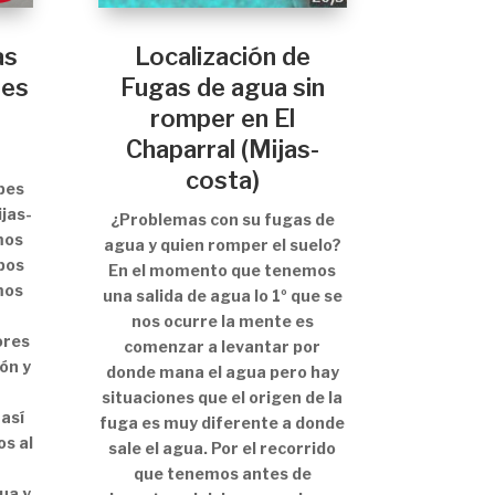
as
Localización de
res
Fugas de agua sin
romper en El
Chaparral (Mijas-
costa)
pes
ijas-
¿Problemas con su fugas de
mos
agua y quien romper el suelo?
pos
En el momento que tenemos
mos
una salida de agua lo 1º que se
nos ocurre la mente es
ores
comenzar a levantar por
ón y
donde mana el agua pero hay
situaciones que el origen de la
 así
fuga es muy diferente a donde
s al
sale el agua. Por el recorrido
que tenemos antes de
ua y