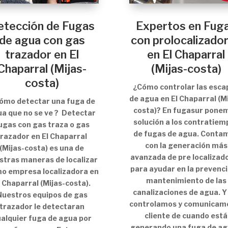
etección de Fugas
Expertos en Fug
de agua con gas
con prolocalizado
trazador en El
en El Chaparral
Chaparral (Mijas-
(Mijas-costa)
costa)
¿Cómo controlar las esca
de agua en El Chaparral (M
Cómo detectar una fuga de
costa)? En fugasur pone
a que no se ve ? Detectar
solución a los contratiem
ugas con gas traza o gas
de fugas de agua. Conta
trazador en El Chaparral
con la generación más
(Mijas-costa) es una de
avanzada de pre localizad
stras maneras de localizar
para ayudar en la prevenci
o empresa localizadora en
mantenimiento de las
l Chaparral (Mijas-costa).
canalizaciones de agua. Y
Nuestros equipos de gas
controlamos y comunicamo
trazador le detectaran
cliente de cuando está
alquier fuga de agua por
generando una fuga de ag