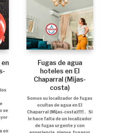
 en
Fugas de agua
s-
hoteles en El
Chaparral (Mijas-
costa)
ios
Somos su localizador de fugas
e
ocultas de agua en El
o se
Chaparral (Mijas-costa)!!!!! . Si
ayor
le hace falta de un localizador
de fugas urgente y con
a en
experiencia, piense fugasur