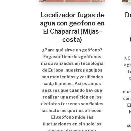
Localizador fugas de
D
agua con geofono en
El Chaparral (Mijas-
costa)
¿Para qué sirve un geófono?
Fugasur tiene los geófonos
¿ 
más avanzados en tecnología
agu
de Europa, nuestros equipos
f
son mantenidos y verificados
cada 6 meses. Así estamos
seguros que cuando hay que
nue
realizar una medición en los
com
distintos terrenos son fiables
E
las lecturas que nos ofrecen.
El geófono mide las
fluctuaciones en el suelo los
cu
recoge atreves de una