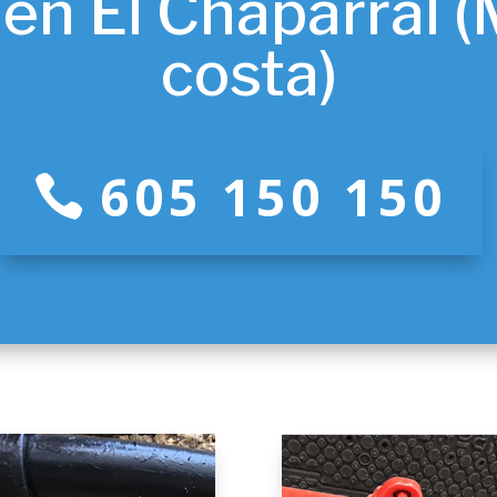
en El Chaparral (
costa)
605 150 150