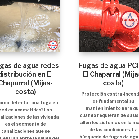
gas de agua redes
Fugas de agua PCI
distribución en El
El Chaparral (Mija
Chaparral (Mijas-
costa)
costa)
Protección contra-incend
es fundamental su
Como detectar una fuga en
mantenimiento para qu
red en acometidas?Las
cuando requieran de su us
alizaciones de las vivienda
allen los sistemas en la m
es el segmento de
de las condiciones. La
canalizaciones que se
búsqueda de fugas de agu
uentran entre la salida del