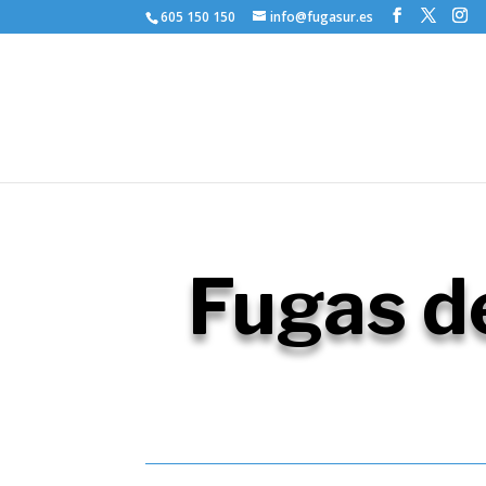
605 150 150
info@fugasur.es
Fugas d