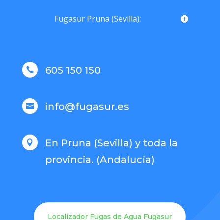
Fugasur Pruna (Sevilla):
605 150 150

info@fugasur.es

En Pruna (Sevilla) y toda la

provincia. (Andalucía)
Localizador Fugas de Agua Fugasur