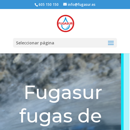
605 150 150
info@fugasur.es
Seleccionar página
Fugasur
fugas de