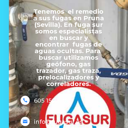
Tenemos el remedio
a sus fugas en Pruna
(Sevilla). En fuga sur
somos especialistas
en buscar y
encontrar fugas de
aguas ocultas. Para
buscar utilizamos
geófono, gas
trazador, gas traza,
prelocalizadores y
correladores.
605 150 150

info@fugasur.es
