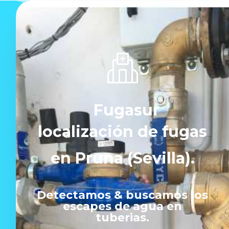
Fugasur
localización de fugas
en Pruna (Sevilla).
Detectamos & buscamos los
escapes de agua en
tuberias.