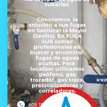
tuberias.
Conocemos la
solución a sus fugas
en Sanlúcar la Mayor
(Sevilla). En FUGA
SUR somos
profesionales en
buscar y encontrar
fugas de aguas
ocultas. Para
localizar utilizamos
geófono, gas
trazador, gas traza,
prelocalizadores y
correladores.
605 150 150
