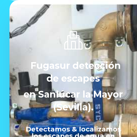
Fugasur detección
de escapes
en Sanlúcar la Mayor
(Sevilla).
Detectamos & localizamos
los escapes de agua en