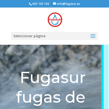
605 150 150
info@fugasur.es
Seleccionar página
Fugasur
fugas de