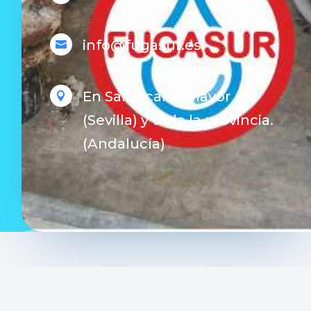
info@fugasur.es

En Sanlúcar la Mayor

(Sevilla) y toda la provincia.
(Andalucía)