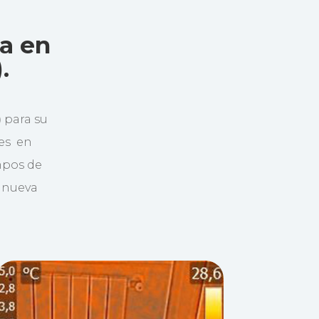
a en
.
)
para su
les en
mpos de
lanueva