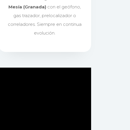
Mesía (Granada)
con el geófono,
gas trazador, prelocalizador o
correladores. Siempre en continua
evolución.