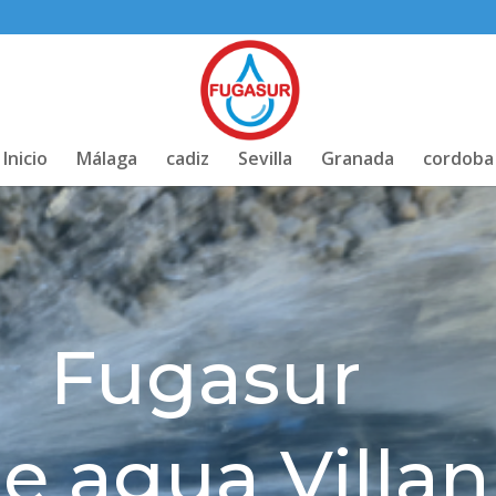
Inicio
Málaga
cadiz
Sevilla
Granada
cordoba
Fugasur
e agua Villa