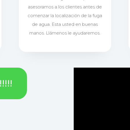
asesoramos a los clientes antes de
comenzar la localización de la fuga
de agua. Esta usted en buenas
manos. Llámenos le ayudaremos.
!!!