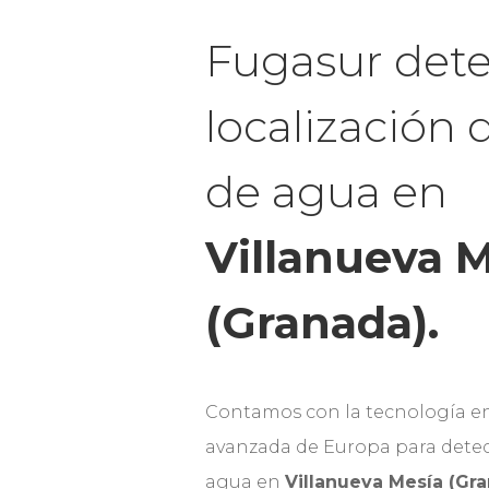
Fugasur dete
localización 
de agua en
Villanueva 
(Granada).
Contamos con la tecnología e
avanzada de Europa para detec
agua en
Villanueva Mesía (Gr