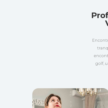
Pro
Encontr
tranq
encont
golf, 