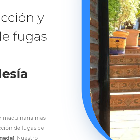
cción y
de fugas
Mesía
n maquinaria mas
ción de fugas de
anada)
. Nuestro