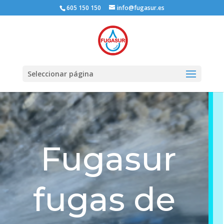
605 150 150
info@fugasur.es
Seleccionar página
Fugasur
fugas de