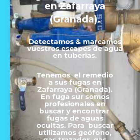
en Zafarraya
(Granada).
Detectamos & marcamos
vuestros escapes de agua
en tuberias.
Tenemos el remedio
a sus fugas en
Zafarraya (Granada).
En fuga sur somos
profesionales en
buscar y encontrar
fugas de aguas
ocultas. Para buscar
utilizamos geófono,
gas trazador, gas