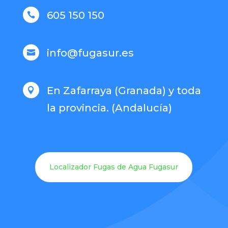
605 150 150

info@fugasur.es

En Zafarraya (Granada) y toda

la provincia. (Andalucía)
Localizador Fugas de Agua Fugasur