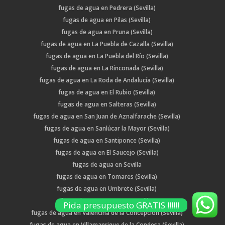
fugas de agua en Pedrera (Sevilla)
fugas de agua en Pilas (Sevilla)
fugas de agua en Pruna (Sevilla)
fugas de agua en La Puebla de Cazalla (Sevilla)
fugas de agua en La Puebla del Río (Sevilla)
fugas de agua en La Rinconada (Sevilla)
fugas de agua en La Roda de Andalucía (Sevilla)
fugas de agua en El Rubio (Sevilla)
fugas de agua en Salteras (Sevilla)
fugas de agua en San Juan de Aznalfarache (Sevilla)
fugas de agua en Sanlúcar la Mayor (Sevilla)
fugas de agua en Santiponce (Sevilla)
fugas de agua en El Saucejo (Sevilla)
fugas de agua en Sevilla
fugas de agua en Tomares (Sevilla)
fugas de agua en Umbrete (Sevilla)
fugas de agua en Utrera (Sevilla)
Pida presupuesto GRATIS !!!!!!
fugas de agua en Valencina de la Concepción (Sevilla)
fugas de agua en Villamanrique de la Condesa (Sevilla)