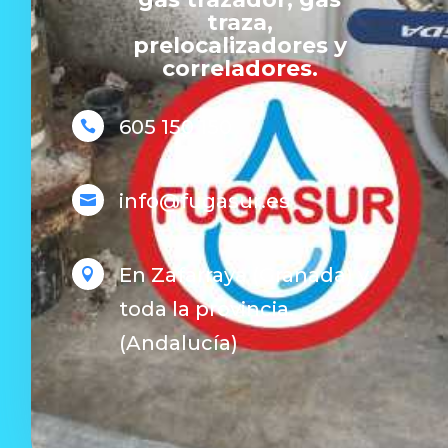
traza,
prelocalizadores y
correladores.
605 150 150

info@fugasur.es

En Zafarraya (Granada) y

toda la provincia.
(Andalucía)