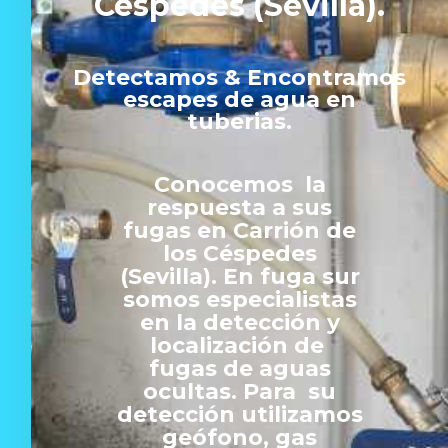
Céspedes (Sevilla).
Detectamos & Encontramos
escapes de agua en
tuberias.
Conocemos la
respuesta a sus
fugas en Carrión de
los Céspedes
(Sevilla). En fuga sur
somos especialistas
en la detección y
localización de
fugas de aguas
ocultas. Para su
detección utilizamos
geófono, gas