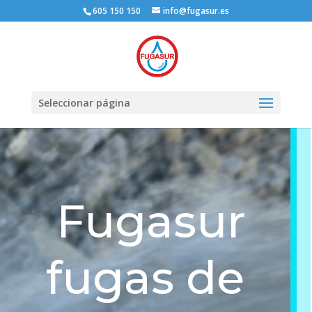
605 150 150
info@fugasur.es
Seleccionar página
Fugasur
fugas de