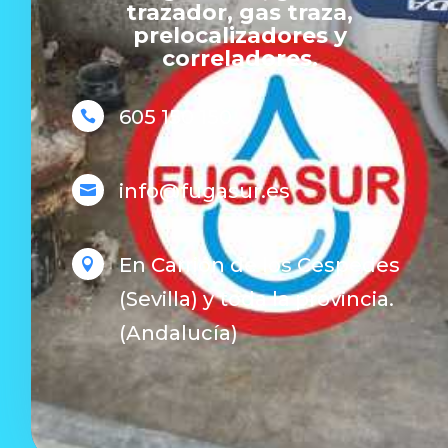
trazador, gas traza,
prelocalizadores y
correladores.
605 150 150

info@fugasur.es

En Carrión de los Céspedes

(Sevilla) y toda la provincia.
(Andalucía)