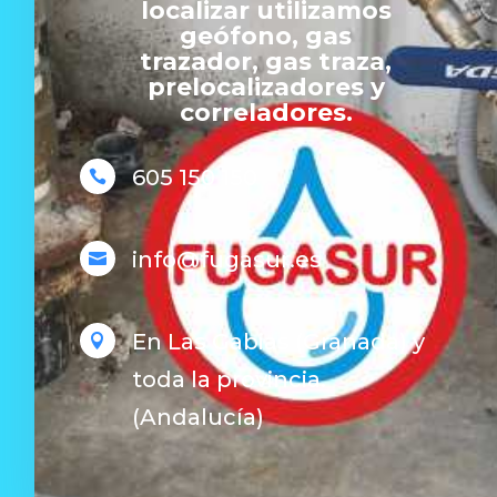
localizar utilizamos
geófono, gas
trazador, gas traza,
prelocalizadores y
correladores.
605 150 150

info@fugasur.es

En Las Gabias (Granada) y

toda la provincia.
(Andalucía)