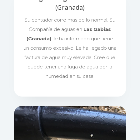
(Granada)
Su contador corre mas de lo normal. Su
Compañía de aguas en
Las Gabias
(Granada)
le ha informado que tiene
un consumo excesivo. Le ha llegado una
factura de agua muy elevada. Cree que
puede tener una fuga de agua por la
humedad en su casa.