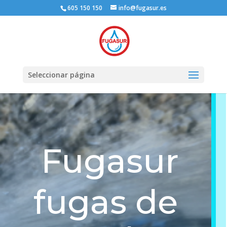
605 150 150
info@fugasur.es
Seleccionar página
Fugasur
fugas de