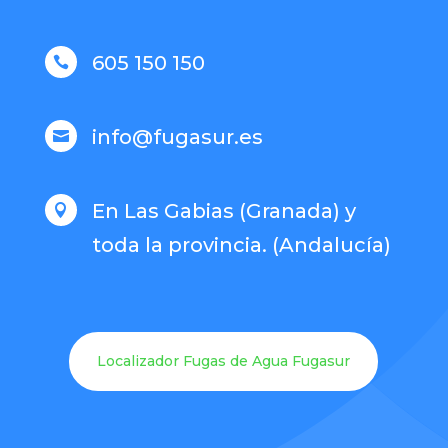
605 150 150

info@fugasur.es

En Las Gabias (Granada) y

toda la provincia. (Andalucía)
Localizador Fugas de Agua Fugasur