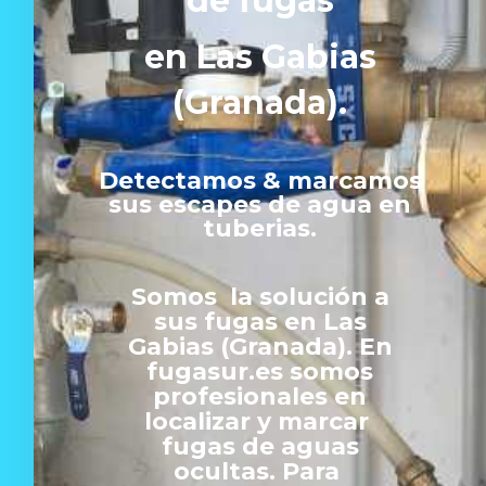
de fugas
en Las Gabias
(Granada).
Detectamos & marcamos
sus escapes de agua en
tuberias.
Somos la solución a
sus fugas en Las
Gabias (Granada). En
fugasur.es somos
profesionales en
localizar y marcar
fugas de aguas
ocultas. Para