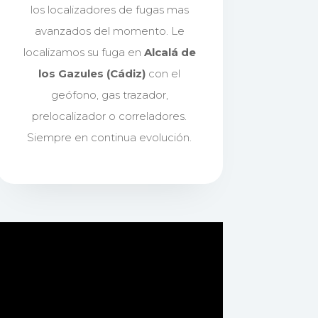
los localizadores de fugas mas
avanzados del momento. Le
localizamos su fuga en
Alcalá de
los Gazules (Cádiz)
con el
geófono, gas trazador,
prelocalizador o correladores.
Siempre en continua evolución.