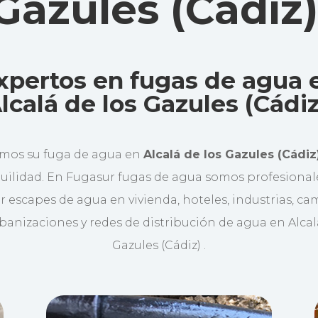
Gazules (Cádiz)
xpertos en fugas de agua 
lcalá de los Gazules (Cádiz
mos su fuga de agua en
Alcalá de los Gazules (Cádiz
uilidad. En Fugasur fugas de agua somos profesiona
ar escapes de agua en vivienda, hoteles, industrias, c
rbanizaciones y redes de distribución de agua en Alcal
Gazules (Cádiz) .