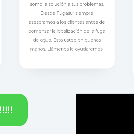
somo la solución a sus problemas.
Desde Fugasur siempre
asesoramos a los clientes antes de
comenzar la localización de la fuga
de agua. Esta usted en buenas
manos. Llámenos le ayudaremos.
!!!