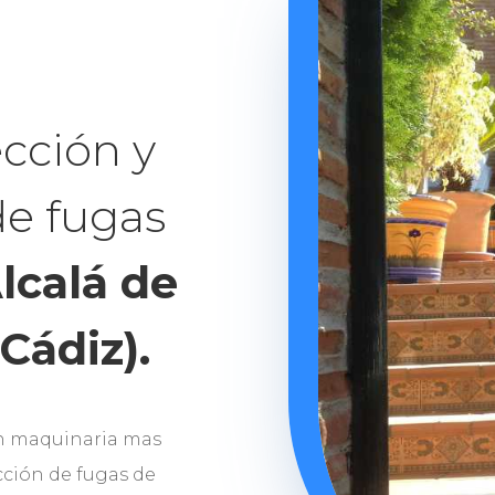
cción y
de fugas
lcalá de
Cádiz).
n maquinaria mas
ción de fugas de