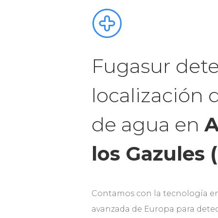
Fugasur dete
localización 
de agua en
A
los Gazules (
Contamos con la tecnología e
avanzada de Europa para detec