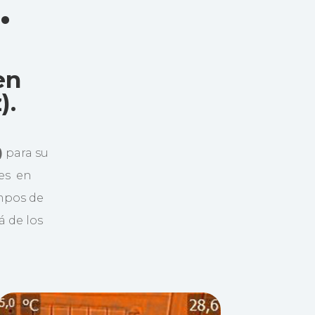
.
en
).
)
para su
les en
ampos de
á de los