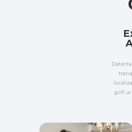
E
A
Detecta
tranq
localiz
golf, u