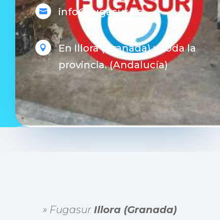
info@fugasur.es

En Illora (Granada) y toda la

provincia. (Andalucía)
» Fugasur
Illora (Granada)