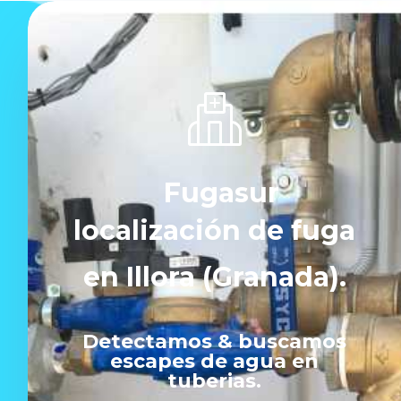
Fugasur
localización de fuga
en Illora (Granada).
Detectamos & buscamos
escapes de agua en
tuberias.