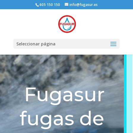
605 150 150
info@fugasur.es
Seleccionar página
Fugasur
fugas de