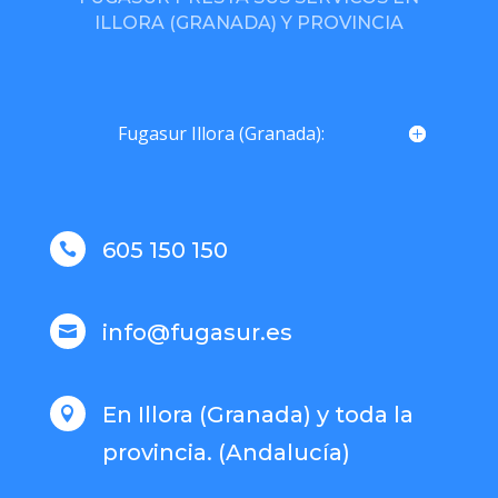
ILLORA (GRANADA) Y PROVINCIA
Fugasur Illora (Granada):
605 150 150

info@fugasur.es

En Illora (Granada) y toda la

provincia. (Andalucía)