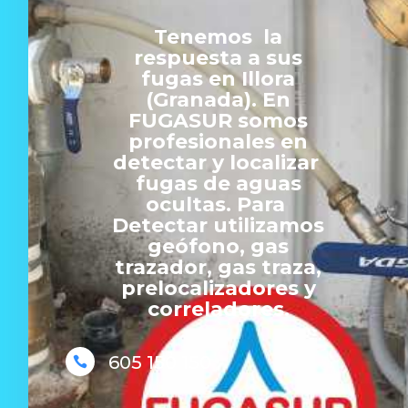
Tenemos la
respuesta a sus
fugas en Illora
(Granada). En
FUGASUR somos
profesionales en
detectar y localizar
fugas de aguas
ocultas. Para
Detectar utilizamos
geófono, gas
trazador, gas traza,
prelocalizadores y
correladores.
605 150 150
