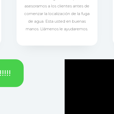
asesoramos a los clientes antes de
comenzar la localización de la fuga
de agua. Esta usted en buenas
manos. Llámenos le ayudaremos.
!!!