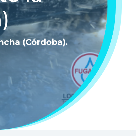
)
ancha (Córdoba)
.