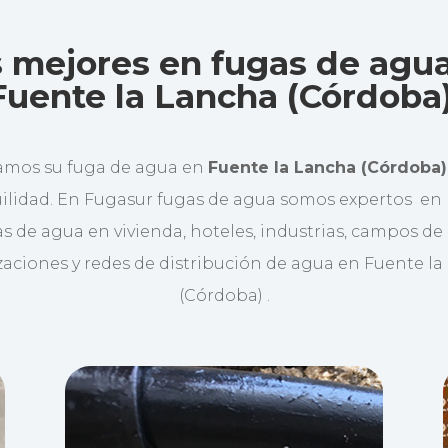
 mejores en fugas de agu
Fuente la Lancha (Córdoba)
amos su fuga de agua en
Fuente la Lancha (Córdoba)
ilidad. En Fugasur fugas de agua somos expertos en
s de agua en vivienda, hoteles, industrias, campos de 
aciones y redes de distribución de agua en Fuente l
(Córdoba) .