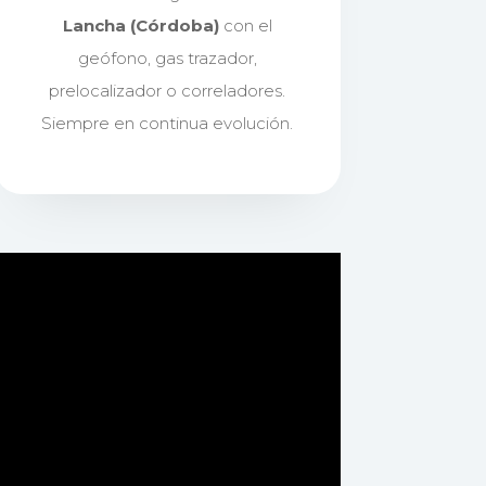
Lancha (Córdoba)
con el
geófono, gas trazador,
prelocalizador o correladores.
Siempre en continua evolución.