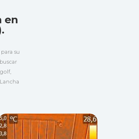
a en
.
para su
 buscar
golf,
a Lancha