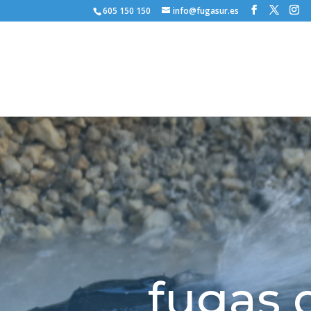
605 150 150
info@fugasur.es
fugas 