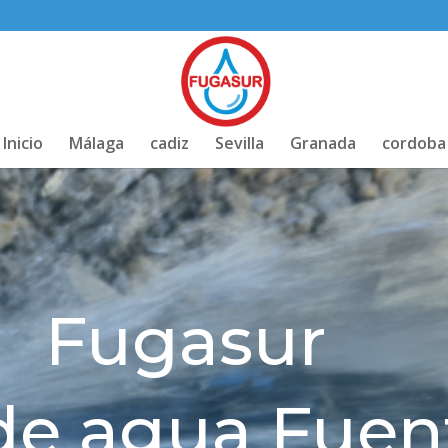
Inicio
Málaga
cadiz
Sevilla
Granada
cordoba
Fugasur
de agua Fuent