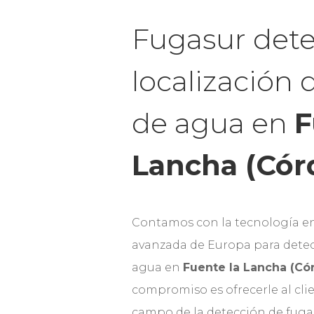
Fugasur dete
localización 
de agua en
F
Lancha (Cór
Contamos con la tecnología e
avanzada de Europa para detec
agua en
Fuente la Lancha (Có
compromiso es ofrecerle al clie
campo de la detección de fuga