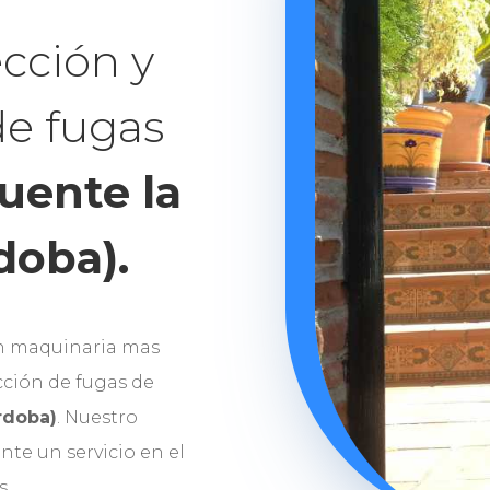
cción y
de fugas
uente la
doba).
n maquinaria mas
ción de fugas de
rdoba)
. Nuestro
nte un servicio en el
s.