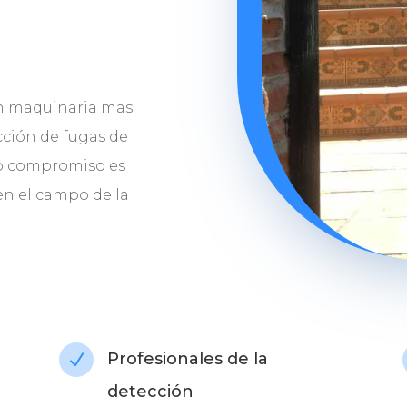
n maquinaria mas
ción de fugas de
ro compromiso es
 en el campo de la
Profesionales de la
N
detección