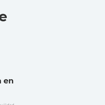
e
a en