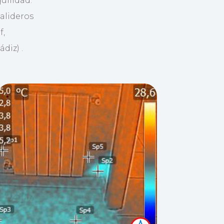
uilidad.
alideros
f,
diz) .