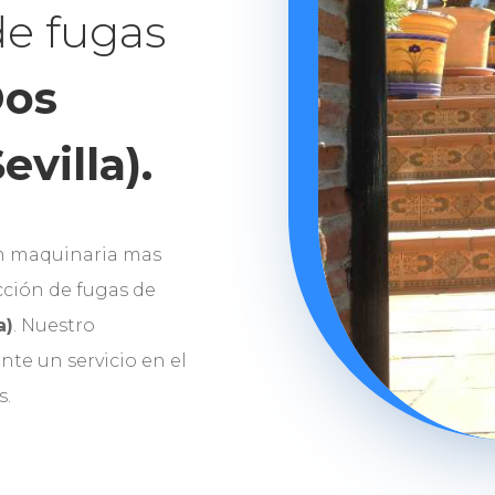
de fugas
os
villa).
n maquinaria mas
ción de fugas de
a)
. Nuestro
nte un servicio en el
s.