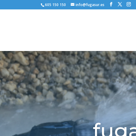
605 150 150
info@fugasur.es
fug