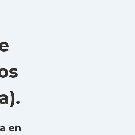
e
os
a)
.
a en