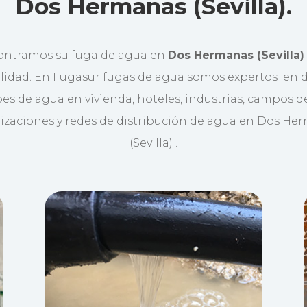
Dos Hermanas (Sevilla).
ontramos su fuga de agua en
Dos Hermanas (Sevilla)
lidad. En Fugasur fugas de agua somos expertos en 
es de agua en vivienda, hoteles, industrias, campos de
izaciones y redes de distribución de agua en Dos He
(Sevilla) .