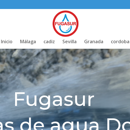
Inicio
Málaga
cadiz
Sevilla
Granada
cordoba
Fugasur
as de agua D