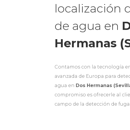
localización 
de agua en
D
Hermanas (Se
Contamos con la tecnología e
avanzada de Europa para detec
agua en
Dos Hermanas (Sevill
compromiso es ofrecerle al clie
campo de la detección de fuga