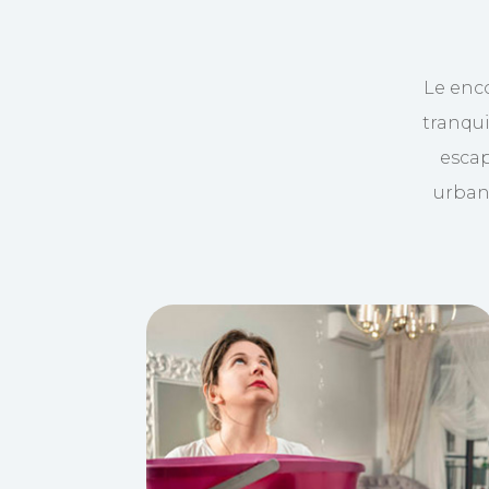
Le enc
tranqui
escap
urban