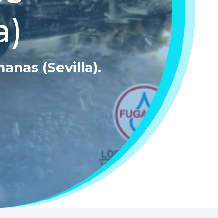
a)
anas (Sevilla)
.