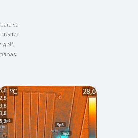
para su
detectar
 golf,
rmanas