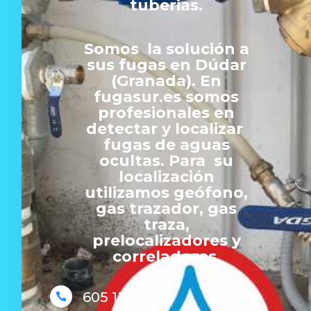
tuberias.
Somos la solución a
sus fugas en Dúdar
(Granada). En
fugasur.es somos
profesionales en
detectar y localizar
fugas de aguas
ocultas. Para su
localización
utilizamos geófono,
gas trazador, gas
traza,
prelocalizadores y
correladores.
605 150 150
