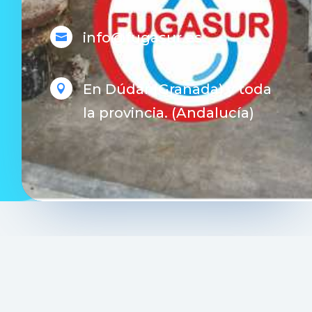
info@fugasur.es

En Dúdar (Granada) y toda

la provincia. (Andalucía)