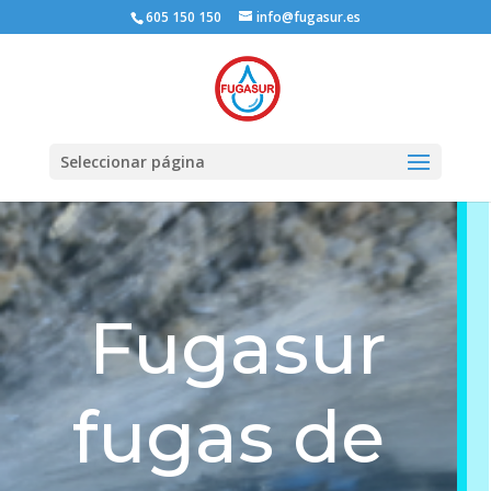
605 150 150
info@fugasur.es
Seleccionar página
Fugasur
fugas de