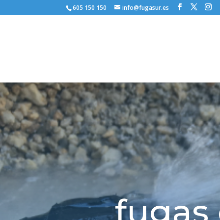
605 150 150
info@fugasur.es
fugas 