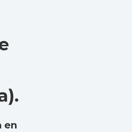
e
a)
.
a en