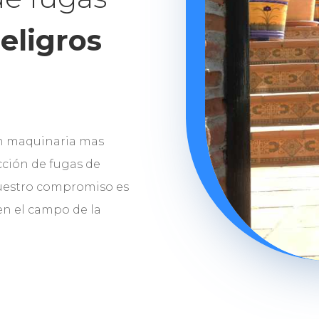
eligros
n maquinaria mas
ción de fugas de
Nuestro compromiso es
 en el campo de la