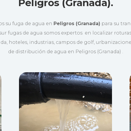
Peligros (Granada).
s su fuga de agua en
Peligros (Granada)
para su tran
ur fugas de agua somos expertos en localizar rotura
nda, hoteles, industrias, campos de golf, urbanizacione
de distribución de agua en Peligros (Granada) .