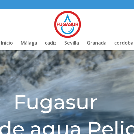
Inicio
Málaga
cadiz
Sevilla
Granada
cordoba
Fugasur
de agua Peli