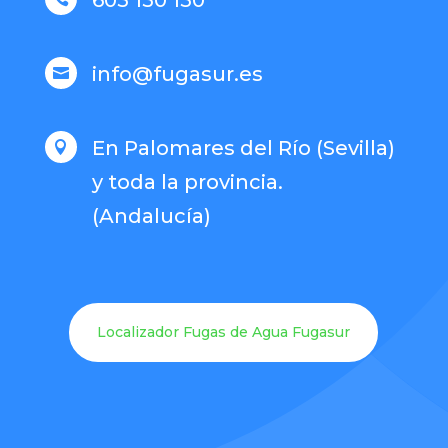
info@fugasur.es

En Palomares del Río (Sevilla)

y toda la provincia.
(Andalucía)
Localizador Fugas de Agua Fugasur