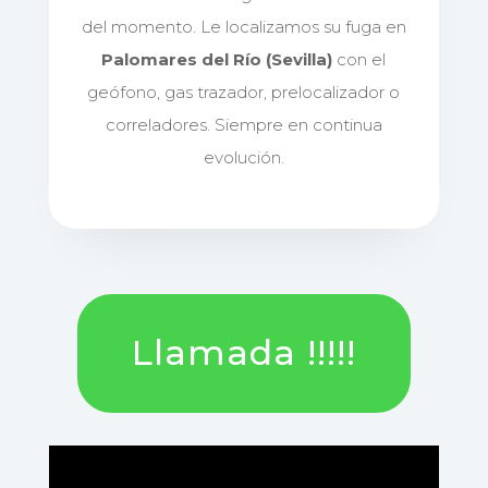
del momento. Le localizamos su fuga en
Palomares del Río (Sevilla)
con el
geófono, gas trazador, prelocalizador o
correladores. Siempre en continua
evolución.
Llamada !!!!!