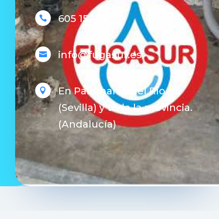
605 150 150

info@fugasur.es

En Palomares del Río

(Sevilla) y toda la provincia.
(Andalucía)