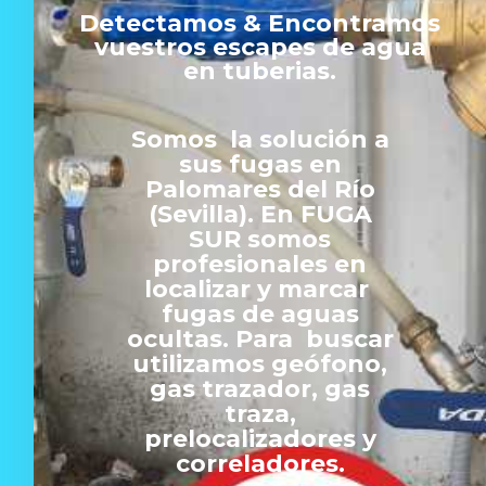
Detectamos & Encontramos
vuestros escapes de agua
en tuberias.
Somos la solución a
sus fugas en
Palomares del Río
(Sevilla). En FUGA
SUR somos
profesionales en
localizar y marcar
fugas de aguas
ocultas. Para buscar
utilizamos geófono,
gas trazador, gas
traza,
prelocalizadores y
correladores.