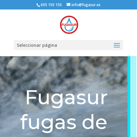
605 150 150
info@fugasur.es
Seleccionar página
Fugasur
fugas de