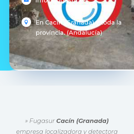
info@fugasur.es
En Cacín (Granada) y toda la

provincia. (Andalucía)
» Fugasur
Cacín (Granada)
empresa localizadora y detectora