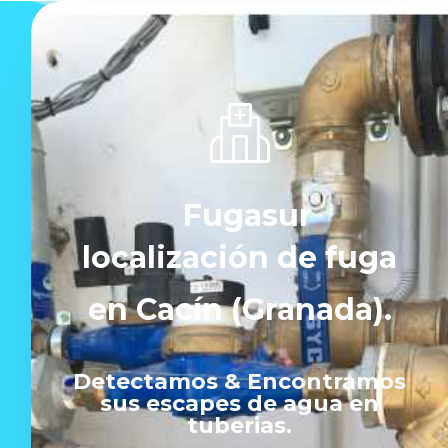
Fugasur
localización de fuga
en Cacín (Granada).
Detectamos & Encontramos
sus escapes de agua en
tuberias.