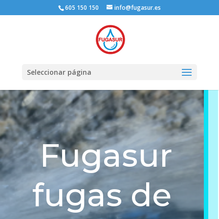
605 150 150
info@fugasur.es
Seleccionar página
Fugasur
fugas de