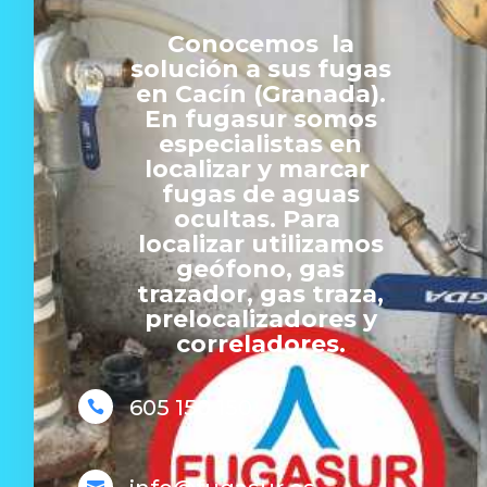
Conocemos la
solución a sus fugas
en Cacín (Granada).
En fugasur somos
especialistas en
localizar y marcar
fugas de aguas
ocultas. Para
localizar utilizamos
geófono, gas
trazador, gas traza,
prelocalizadores y
correladores.
605 150 150

