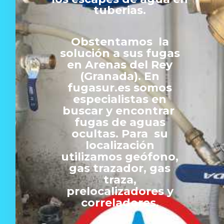
tuberias.
Obstentamos la
solución a sus fugas
en Arenas del Rey
(Granada). En
fugasur.es somos
especialistas en
buscar y encontrar
fugas de aguas
ocultas. Para su
localización
utilizamos geófono,
gas trazador, gas
traza,
prelocalizadores y
correladores.