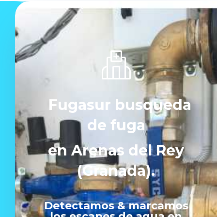
Fugasur busqueda
de fuga
en Arenas del Rey
(Granada).
Detectamos & marcamos
los escapes de agua en