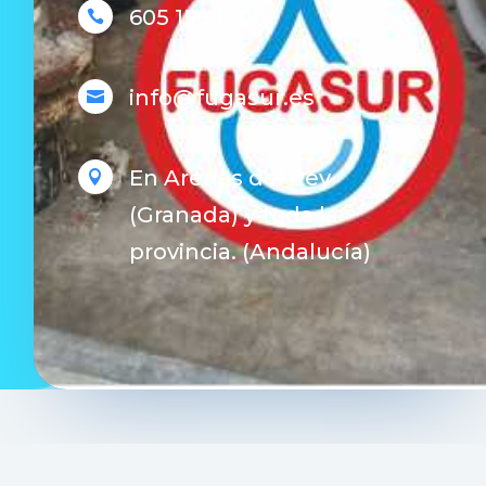
605 150 150

info@fugasur.es

En Arenas del Rey

(Granada) y toda la
provincia. (Andalucía)