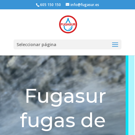
605 150 150
info@fugasur.es
Seleccionar página
Fugasur
fugas de