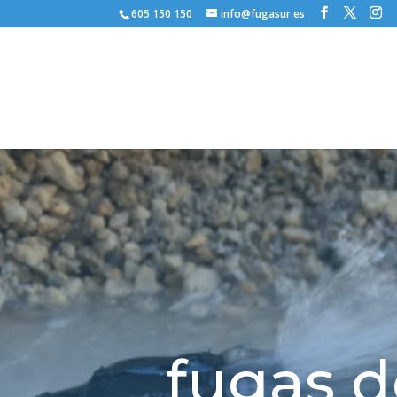
605 150 150
info@fugasur.es
fugas 