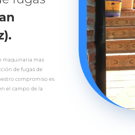
an
).
n maquinaria mas
ción de fugas de
uestro compromiso es
 en el campo de la