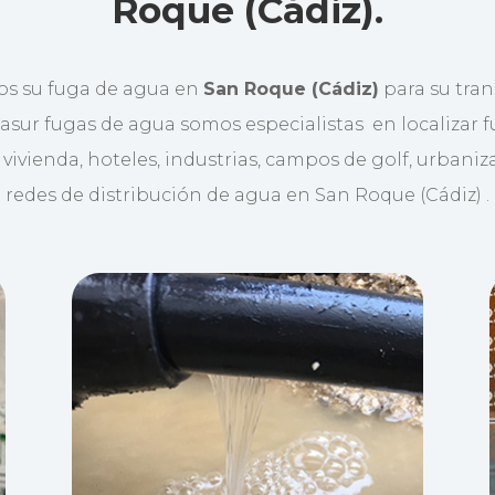
Roque (Cádiz).
s su fuga de agua en
San Roque (Cádiz)
para su tran
sur fugas de agua somos especialistas en localizar 
vivienda, hoteles, industrias, campos de golf, urbaniz
redes de distribución de agua en San Roque (Cádiz) .