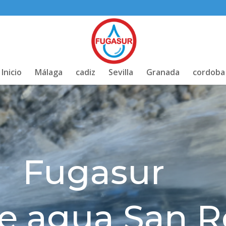
Inicio
Málaga
cadiz
Sevilla
Granada
cordoba
Fugasur
de agua San 