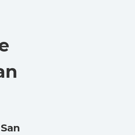
e
an
 San