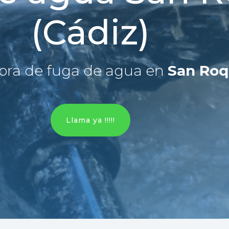
(Cádiz)
ora de fuga de agua en
San Roq
Llama ya !!!!!