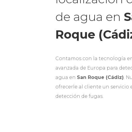
de agua en
S
Roque (Cádiz
Contamos con la tecnología e
avanzada de Europa para detec
agua en
San Roque (Cádiz)
. N
ofrecerle al cliente un servicio
detección de fugas.