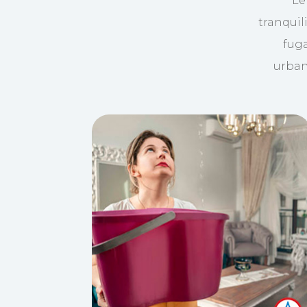
Le
tranquil
fuga
urban