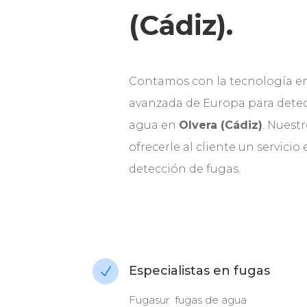
(Cádiz).
Contamos con la tecnología e
avanzada de Europa para detec
agua en
Olvera (Cádiz)
. Nuest
ofrecerle al cliente un servicio
detección de fugas.
Especialistas en fugas
N
Fugasur fugas de agua