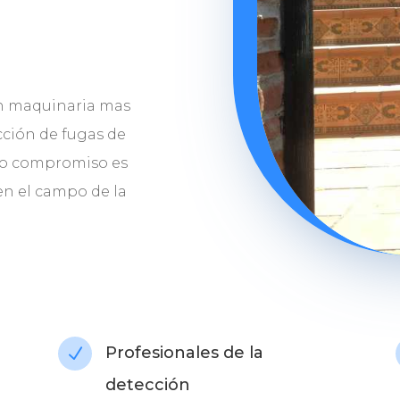
n maquinaria mas
ción de fugas de
ro compromiso es
 en el campo de la
Profesionales de la
N
detección