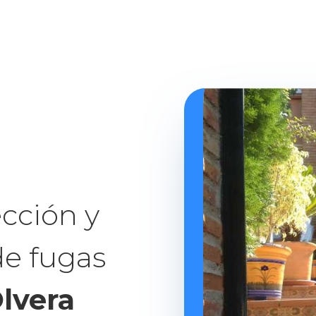
cción y
de fugas
lvera