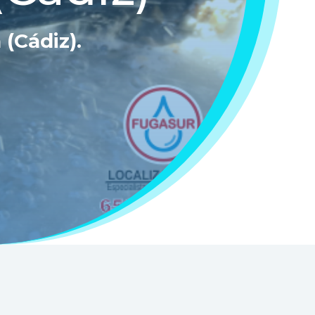
 (Cádiz)
.