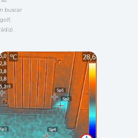
 su
en buscar
golf,
diz) .