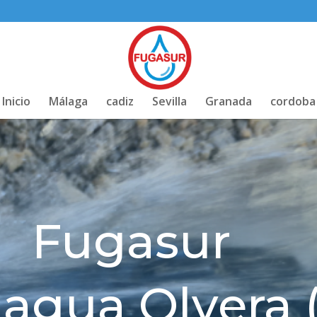
Inicio
Málaga
cadiz
Sevilla
Granada
cordoba
Fugasur
 agua Olvera 