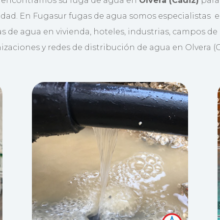
 encontramos su fuga de agua en
Olvera (Cádiz)
para
idad. En Fugasur fugas de agua somos especialistas 
s de agua en vivienda, hoteles, industrias, campos de 
izaciones y redes de distribución de agua en Olvera (Cá