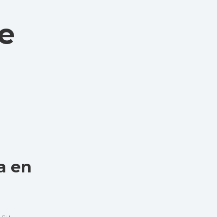
e
a en