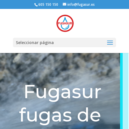
605 150 150
info@fugasur.es
Seleccionar página
Fugasur
fugas de