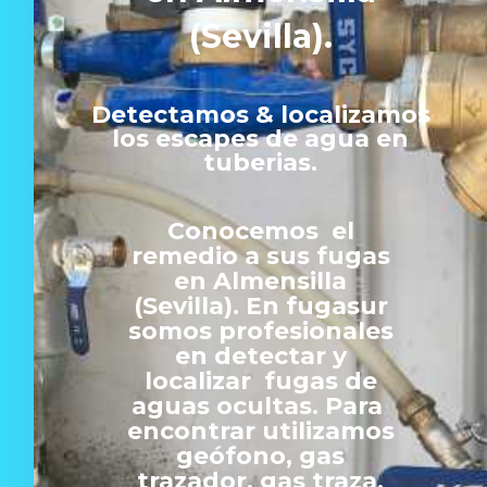
(Sevilla).
Detectamos & localizamos
los escapes de agua en
tuberias.
Conocemos el
remedio a sus fugas
en Almensilla
(Sevilla). En fugasur
somos profesionales
en detectar y
localizar fugas de
aguas ocultas. Para
encontrar utilizamos
geófono, gas
trazador, gas traza,