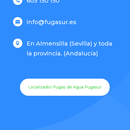
605 150 150

info@fugasur.es

En Almensilla (Sevilla) y toda

la provincia. (Andalucía)
Localizador Fugas de Agua Fugasur