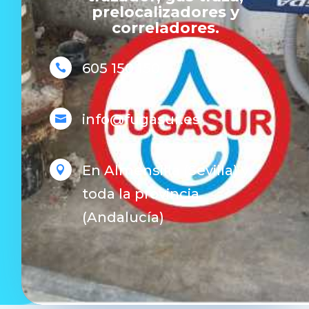
prelocalizadores y
correladores.
605 150 150

info@fugasur.es

En Almensilla (Sevilla) y

toda la provincia.
(Andalucía)