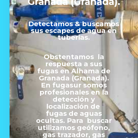
Granada (Granada).
Detectamos & buscamos
sus escapes de agua en
tuberias.
Obstentamos la
respuesta a sus
fugas en Alhama de
Granada (Granada).
En fugasur somos
profesionales en la
detección y
localización de
fugas de aguas
ocultas. Para buscar
utilizamos geófono,
gas trazador, gas