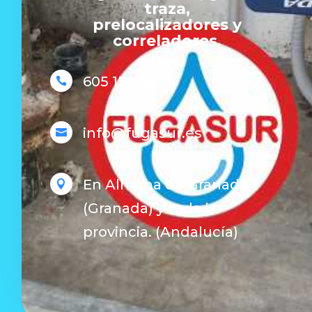
traza,
prelocalizadores y
correladores.
605 150 150

info@fugasur.es

En Alhama de Granada

(Granada) y toda la
provincia. (Andalucía)