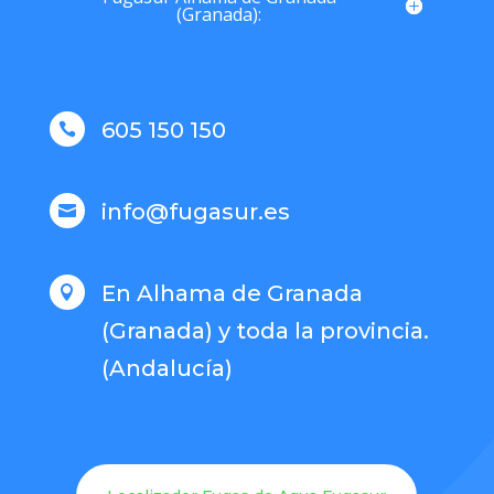
(Granada):
605 150 150

info@fugasur.es

En Alhama de Granada

(Granada) y toda la provincia.
(Andalucía)