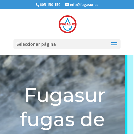
605 150 150
info@fugasur.es
Seleccionar página
Fugasur
fugas de