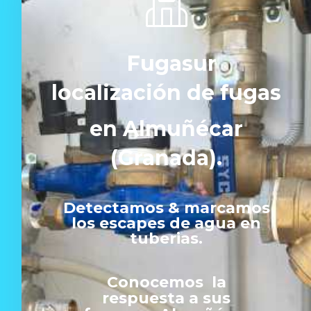
Fugasur
localización de fugas
en Almuñécar
(Granada).
Detectamos & marcamos
los escapes de agua en
tuberias.
Conocemos la
respuesta a sus