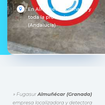
En Almuñécar (Granada) y

toda la provincia.
(Andalucía)
» Fugasur
Almuñécar (Granada)
empresa localizadora y detectora