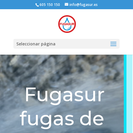
605 150 150
info@fugasur.es
Seleccionar página
Fugasur
fugas de