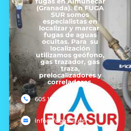
fugas en Almuñécar
(Granada). En FUGA
SUR somos
especialistas en
localizar y marcar
fugas de aguas
ocultas. Para su
localización
utilizamos geófono,
gas trazador, gas
traza,
prelocalizadores y
correladores.
605 150 150

info@fugasur.es
