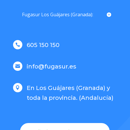
Fugasur Los Guájares (Granada):
605 150 150

info@fugasur.es

En Los Guájares (Granada) y

toda la provincia. (Andalucía)