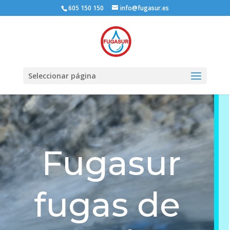
605 150 150
info@fugasur.es
Seleccionar página
Fugasur
fugas de