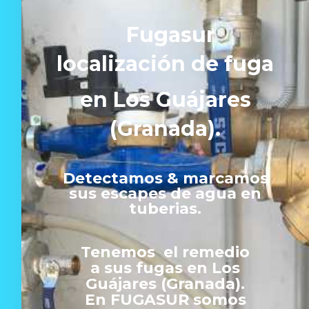
Fugasur
localización de fuga
en Los Guájares
(Granada).
Detectamos & marcamos
sus escapes de agua en
tuberias.
Tenemos el remedio
a sus fugas en Los
Guájares (Granada).
En FUGASUR somos