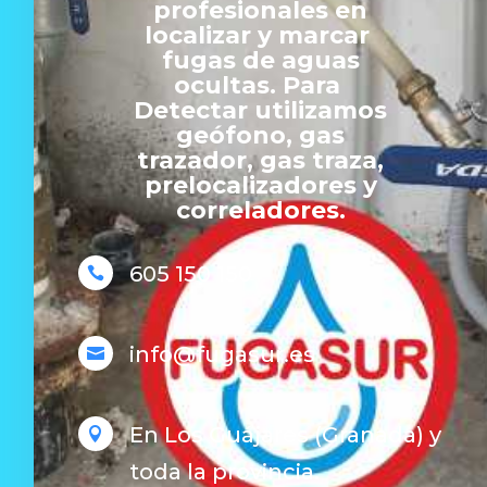
profesionales en
localizar y marcar
fugas de aguas
ocultas. Para
Detectar utilizamos
geófono, gas
trazador, gas traza,
prelocalizadores y
correladores.
605 150 150

info@fugasur.es

En Los Guájares (Granada) y

toda la provincia.