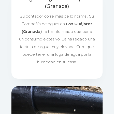
(Granada)
Su contador corre mas de lo normal. Su
Compañía de aguas en
Los Guájares
(Granada)
le ha informado que tiene
un consumo excesivo. Le ha llegado una
factura de agua muy elevada. Cree que
puede tener una fuga de agua por la
humedad en su casa.