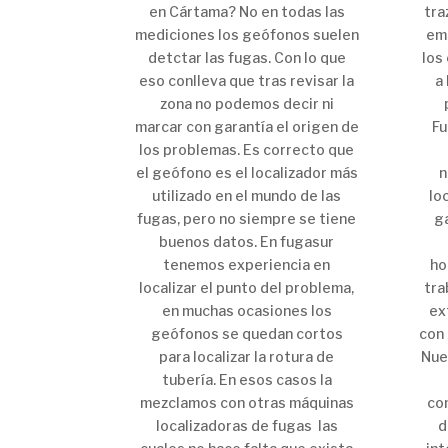
en Cártama? No en todas las
tra
mediciones los geófonos suelen
emp
detctar las fugas. Con lo que
los
eso conlleva que tras revisar la
a 
zona no podemos decir ni
marcar con garantía el origen de
Fu
los problemas. Es correcto que
el geófono es el localizador más
n
utilizado en el mundo de las
lo
fugas, pero no siempre se tiene
g
buenos datos. En fugasur
tenemos experiencia en
ho
localizar el punto del problema,
tra
en muchas ocasiones los
ex
geófonos se quedan cortos
con 
para localizar la rotura de
Nue
tubería. En esos casos la
mezclamos con otras máquinas
co
localizadoras de fugas las
d