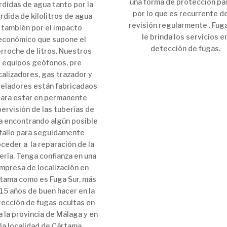
una forma de protección pas
rdidas de agua tanto por la
por lo que es recurrente d
rdida de kilolitros de agua
revisión regularmente . Fug
también por el impacto
le brinda los servicios e
económico que supone el
detección de fugas.
rroche de litros. Nuestros
equipos geófonos, pre
calizadores, gas trazador y
reladores están fabricadaos
ara estar en permanente
ervisión de las tuberías de
a encontrando algún posible
fallo para seguidamente
ceder a la reparación de la
ería. Tenga confianza en una
mpresa de localización en
tama como es Fuga Sur, más
15 años de buen hacer en la
ección de fugas ocultas en
 la provincia de Málaga y en
la localidad de Cártama.