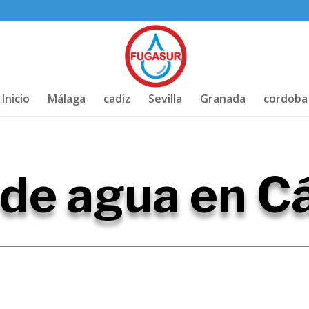
Inicio
Málaga
cadiz
Sevilla
Granada
cordoba
 de agua en C