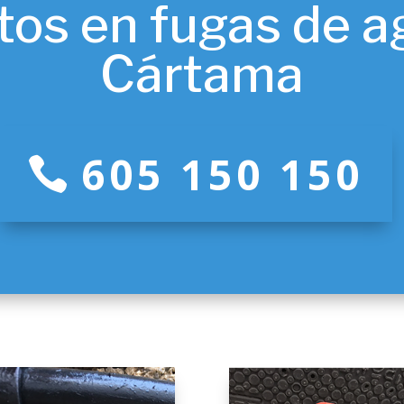
tos en fugas de a
Cártama
605 150 150