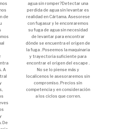
emos
agua sin romper?Detectar una
mos
perdida de agua sin levantar es
ón de
realidad en Cártama. Asesorese
u
con fugasur y le enconraremos
s
su fuga de agua sin necesidad
camos
de levantar para encontrar
al
dónde se encuentra el origen de
e
la fuga . Poseemos la maquinaria
r
y trayectoria suficiente para
ntra
encontrar el origen del escape .
s. A
No se lo piense más y
tral
localicenos le asesoraremos sin
y
compromiso. Precios sín
s,
competencia y en consideración
os
a los ciclos que corren.
reves
os
y
. De