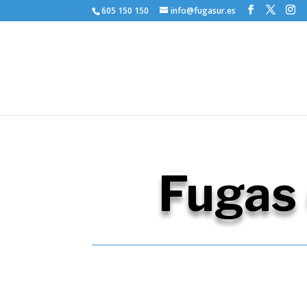
605 150 150
info@fugasur.es
Fugas