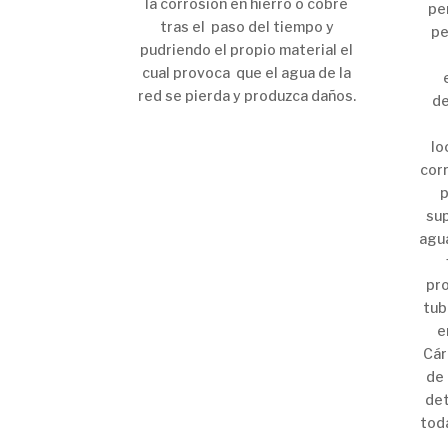
la corrosión en hierro o cobre
pe
tras el paso del tiempo y
pe
pudriendo el propio material el
cual provoca que el agua de la
red se pierda y produzca daños.
de
lo
cor
p
sup
agu
pro
tub
e
Cár
de 
det
toda