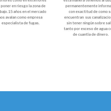
eriores como en exteriores
esta manera tenemos al usu
n poner en riesgo la zona de
permanentemente inform
bajo. 15 años en el mercado
con exactitud de como s
nos avalan como empresa
encuentran sus canalizaci
especialista de fugas.
sin tener ningún sobre sa
tanto por exceso de agua 
de cuantía de dinero.