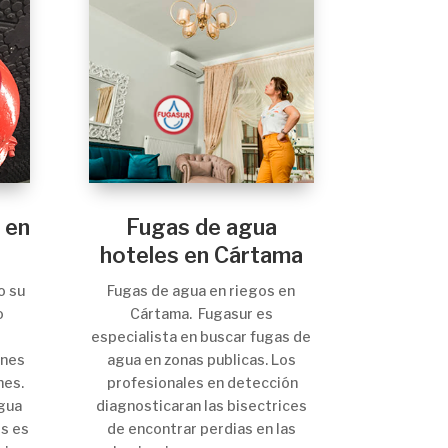
 en
Fugas de agua
hoteles en Cártama
o su
Fugas de agua en riegos en
o
Cártama. Fugasur es
especialista en buscar fugas de
ones
agua en zonas publicas. Los
nes.
profesionales en detección
gua
diagnosticaran las bisectrices
os es
de encontrar perdias en las