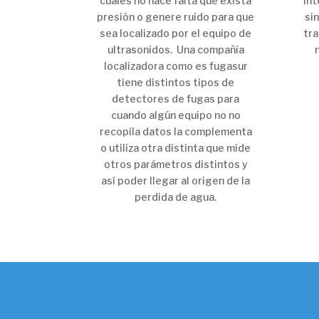
cuales no hace falta que exista
int
presión o genere ruido para que
si
sea localizado por el equipo de
tra
ultrasonidos. Una compañía
localizadora como es fugasur
tiene distintos tipos de
detectores de fugas para
cuando algún equipo no no
recopila datos la complementa
o utiliza otra distinta que mide
otros parámetros distintos y
así poder llegar al origen de la
perdida de agua.