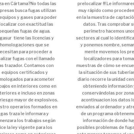
za en Cártama?No todas las
prelocalizar !!! Le informar
resas busca fugas utilizan
muy rápido como procede
 equipos y gases para poder
en la la muestra de captaci
localizar con exactitud las
datos. Tras comprobar s
pequeñas fugas de agua.
perímetro hacemos uno
gasur tiene las licencias y
sectores al cual lo identifi
homologaciones que se
y ponemos nombre, seman
ecesitan para proceder a
mente movemos los pr
calizar fugas con el llamado
localizadores para toma
as trazador. Contamos con
muestras de cómo se encue
equipos certificados y
la situación de sus tubería
mologados para acometer
diario recorre la unidad cen
bajos en interiores como en
obteniendo información 
teriores e incluso en zonas
conservándolas por zona
riesgo mayor de explosivos.
acontinuacion los datos l
stro operarios formados en
enviados al ordenador y at
gas traza le informara y
de un programa obtenem
menzara los trabajos según
información de donde ha
ice la ley vigente para los
posibles problemas de fuga