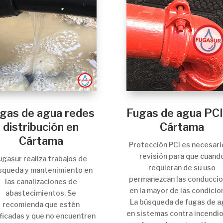
gas de agua redes
Fugas de agua PCI
distribución en
Cártama
Cártama
Protección PCI es necesari
revisión para que cuand
ugasur realiza trabajos de
requieran de su uso
squeda y mantenimiento en
permanezcan las conducci
las canalizaciones de
en la mayor de las condicio
abastecimientos. Se
La búsqueda de fugas de a
recomienda que estén
en sistemas contra incendi
ificadas y que no encuentren