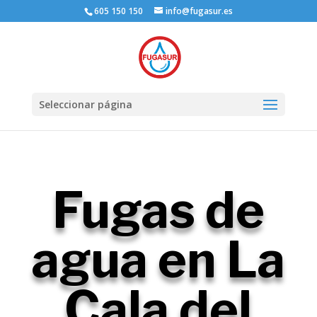
605 150 150
info@fugasur.es
Seleccionar página
Fugas de
agua en La
Cala del