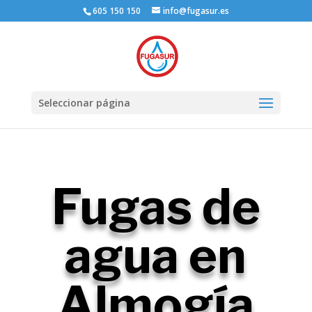
605 150 150
info@fugasur.es
Seleccionar página
Fugas de
agua en
Almogía