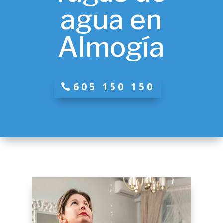
agua en
Almogía
605 150 150