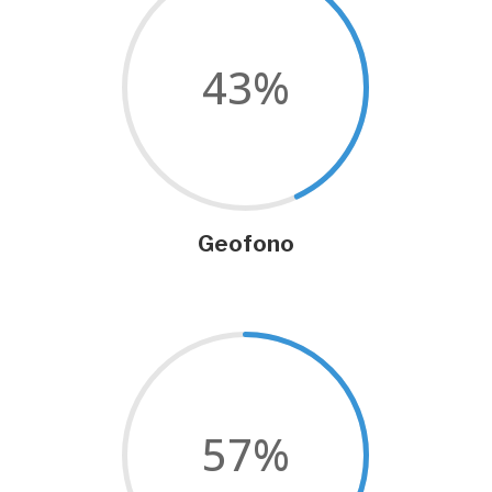
43
%
Geofono
57
%