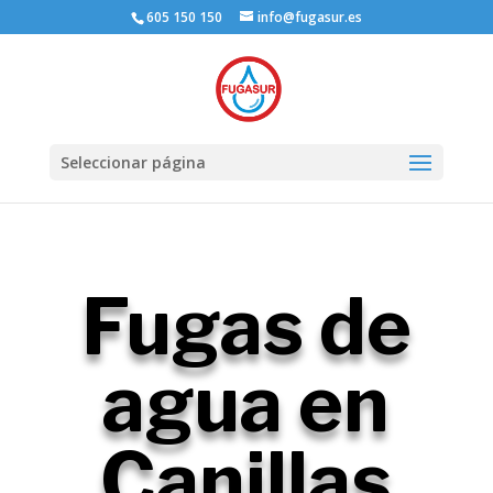
605 150 150
info@fugasur.es
Seleccionar página
Fugas de
agua en
Canillas