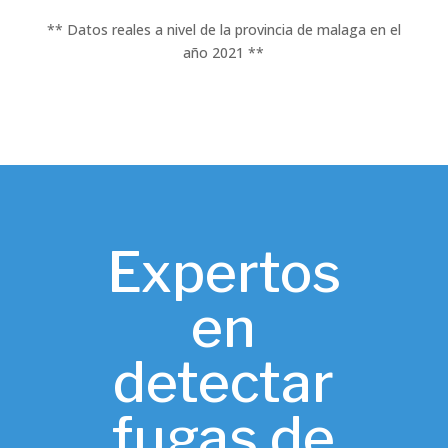
** Datos reales a nivel de la provincia de malaga en el
año 2021 **
Expertos
en
detectar
fugas de