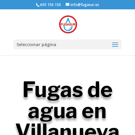
605 150 150
info@fugasur.es
Seleccionar página
Fugas de
agua en
Villanueva