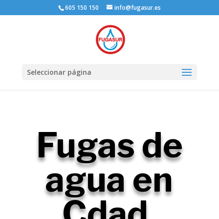
605 150 150
info@fugasur.es
Seleccionar página
Fugas de
agua en
Cdad.