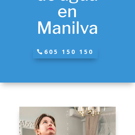
en
Manilva
605 150 150