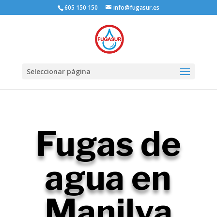
605 150 150
info@fugasur.es
Seleccionar página
Fugas de
agua en
Manilva