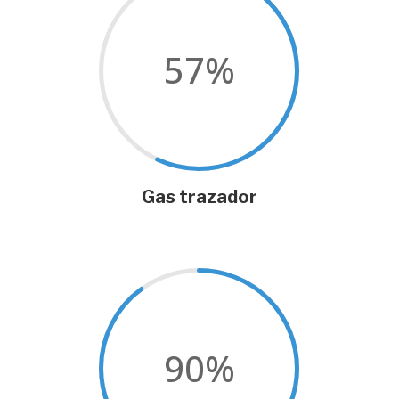
57
%
Gas trazador
90
%