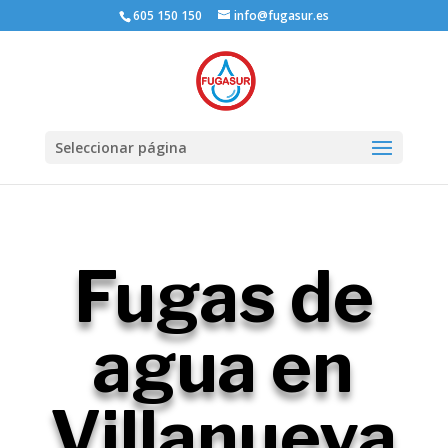
605 150 150
info@fugasur.es
Seleccionar página
Fugas de
agua en
Villanueva