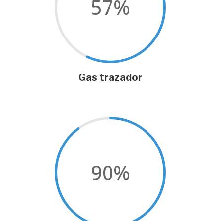
57
%
Gas trazador
90
%