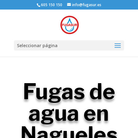
605 150 150
info@fugasur.es
Seleccionar página
Fugas de
agua en
Nagueles