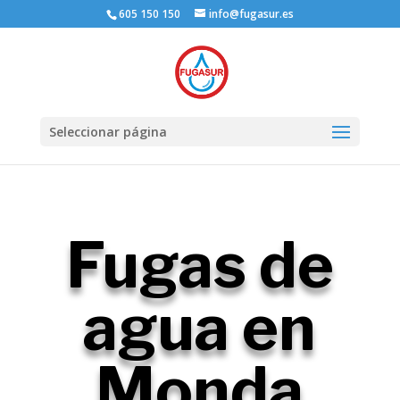
605 150 150
info@fugasur.es
Seleccionar página
Fugas de
agua en
Monda