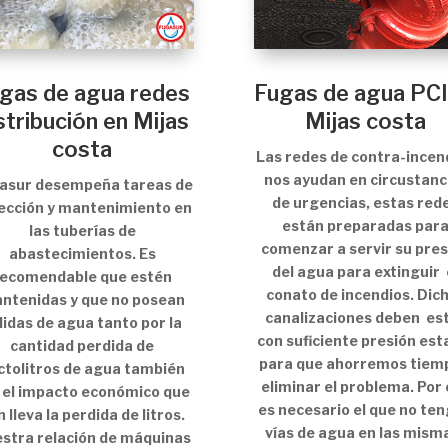
gas de agua redes
Fugas de agua PCI
stribución en Mijas
Mijas costa
costa
Las redes de contra-incen
nos ayudan en circustanc
asur desempeña tareas de
de urgencias, estas red
ección y mantenimiento en
están preparadas par
las tuberías de
comenzar a servir su pres
abastecimientos. Es
del agua para extinguir 
recomendable que estén
conato de incendios. Dic
ntenidas y que no posean
canalizaciones deben es
lidas de agua tanto por la
con suficiente presión est
cantidad perdida de
para que ahorremos tiem
ctolitros de agua también
eliminar el problema. Por 
 el impacto económico que
es necesario el que no te
 lleva la perdida de litros.
vías de agua en las misma
stra relación de máquinas