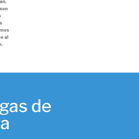
an,
 son
o
s
remos
e al
n.
ugas de
ta