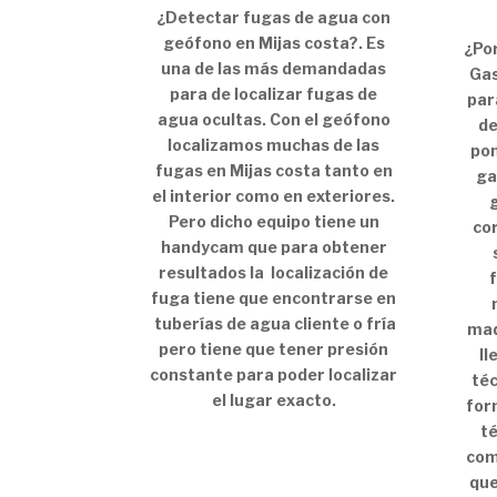
¿Detectar fugas de agua con
geófono en Mijas costa?. Es
¿Por
una de las más demandadas
Gas
para de localizar fugas de
par
agua ocultas. Con el geófono
de
localizamos muchas de las
pon
fugas en Mijas costa tanto en
ga
el interior como en exteriores.
Pero dicho equipo tiene un
co
handycam que para obtener
resultados la localización de
fuga tiene que encontrarse en
tuberías de agua cliente o fría
maq
pero tiene que tener presión
ll
constante para poder localizar
téc
el lugar exacto.
for
té
com
que