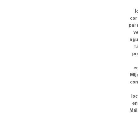
l
cor
par
ve
agu
f
pr
em
Mij
con
loc
en
Mál