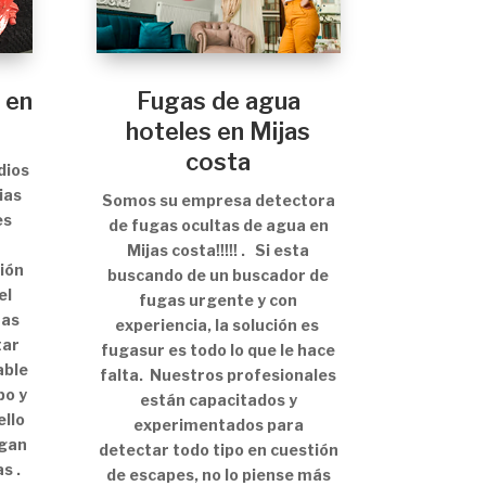
 en
Fugas de agua
hoteles en Mijas
costa
dios
ias
Somos su empresa detectora
es
de fugas ocultas de agua en
a
Mijas costa!!!!! . Si esta
ión
buscando de un buscador de
el
fugas urgente y con
has
experiencia, la solución es
tar
fugasur es todo lo que le hace
able
falta. Nuestros profesionales
po y
están capacitados y
ello
experimentados para
ngan
detectar todo tipo en cuestión
s .
de escapes, no lo piense más