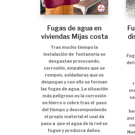
Fugas de agua en
Fu
viviendas Mijas costa
di
Tras mucho tiempo la
instalación de fontanería se
Fug
desgastan provocando,
det
corrosión, empalmes que se
rompen, soldaduras que se
despegan y con ello se forman
las fugas de agua. La situación
ma
más peligroso es la corrosión
sa
en hierro o cobre tras el paso
del tiempo y descomponiendo
he
el propio material el cual da
por
paso a que el agua de la red se
con
fugue y produzca daños.
Nue