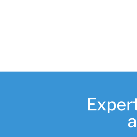
Expert
a