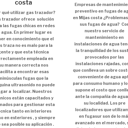
costa
Empresas de mantenimie
preventivo en fugas de a
 qué utilizar gas trazador?
en Mijas costa ¿Problemas
 trazador ofrece solución
sus fugas de agua? Co
a las fugas chicas en redes
nuestro servicio de
 agua. En primer lugar es
mantenimiento en
er en conocimiento que el
instalaciones de agua te
s traza no es malo para la
la tranquilidad de los sus
gente y que esta técnica
provocados por las
rrectamente empleada en
instalaciones rajadas, con
su manera correcta nos
que conlleva un sobre cost
facilita a encontrar esas
conveniente de agua ap
minúsculas fugas que la
para consumo humano y lo
uina ultrasonido no puede
supone el costo que conll
egar a localizar. Nuestros
ante la compañía de agua
nicos están capacitados y
su localidad. Los pre
mados para gestionar esta
localizadores que utiliza
cnica tanto en interiores
en fugasur son de lo m
o en exteriores , y siempre
avanzado en el mercado, 
 sea posible su aplicación .