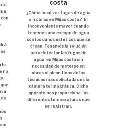
costa
nto
gua
¿Cómo localizar fugas de agua
 con
sin obras en Mijas costa ? El
n
inconveniente mayor cuando
tenemos una escape de agua
son los daños estéticos que se
ndrá
crean. Tenemos la solución
tos
para detectar las fugas de
agua en Mijas costa sin
 lo
necesidad de meterse en
e no
obras ni picar. Unas de las
ta
técnicas más solicitadas es la
 que
cámara termográfica. Dicho
eva
aparato nos proporciona las
 de
diferentes temperaturas que
se registran.
mos
ás
son