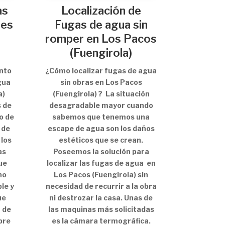
as
Localización de
res
Fugas de agua sin
romper en Los Pacos
(Fuengirola)
nto
¿Cómo localizar fugas de agua
gua
sin obras en Los Pacos
a)
(Fuengirola) ? La situación
 de
desagradable mayor cuando
o de
sabemos que tenemos una
 de
escape de agua son los daños
 los
estéticos que se crean.
as
Poseemos la solución para
ue
localizar las fugas de agua en
no
Los Pacos (Fuengirola) sin
le y
necesidad de recurrir a la obra
ue
ni destrozar la casa. Unas de
 de
las maquinas más solicitadas
pre
es la cámara termográfica.