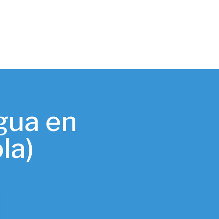
gua en
la)