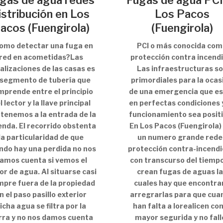
gas de agua redes
Fugas de agua PCI
istribución en Los
Los Pacos
acos (Fuengirola)
(Fuengirola)
Como detectar una fuga en
PCI o más conocida co
red en acometidas?Las
protección contra incendi
alizaciones de las casas es
Las infraestructuras s
 segmento de tubería que
primordiales para la ocas
mprende entre el principio
de una emergencia que e
l lector y la llave principal
en perfectas condiciones 
 tenemos a la entrada de la
funcionamiento sea positi
enda. El recorrido obstenta
En Los Pacos (Fuengirola)
la particularidad de que
un numero grande rede
ndo hay una perdida no nos
protección contra-incendi
amos cuenta si vemos el
con transcurso del tiemp
or de agua. Al situarse casi
crean fugas de aguas l
mpre fuera de la propiedad
cuales hay que encontrar
n el paso pasillo exterior
arregrarlas para que cua
icha agua se filtra por la
han falta a lorealicen con
rra y no nos damos cuenta
mayor segurida y no falle