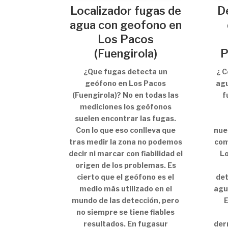
Localizador fugas de
D
agua con geofono en
Los Pacos
(Fuengirola)
P
¿Que fugas detecta un
¿ 
geófono en Los Pacos
agu
(Fuengirola)? No en todas las
f
mediciones los geófonos
suelen encontrar las fugas.
Con lo que eso conlleva que
nue
tras medir la zona no podemos
com
decir ni marcar con fiabilidad el
Lo
origen de los problemas. Es
cierto que el geófono es el
det
medio más utilizado en el
agu
mundo de las detección, pero
E
no siempre se tiene fiables
resultados. En fugasur
der