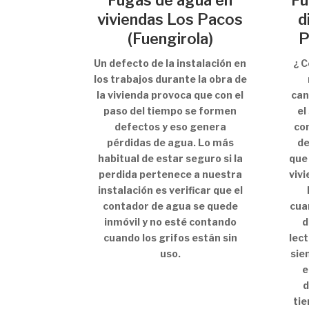
Fugas de agua en
Fu
viviendas Los Pacos
d
(Fuengirola)
P
Un defecto de la instalación en
¿ 
los trabajos durante la obra de
la vivienda provoca que con el
can
paso del tiempo se formen
el
defectos y eso genera
co
pérdidas de agua. Lo más
de
habitual de estar seguro si la
que
perdida pertenece a nuestra
vivi
instalación es verificar que el
contador de agua se quede
cua
inmóvil y no esté contando
d
cuando los grifos están sin
lect
uso.
sie
e
d
tie