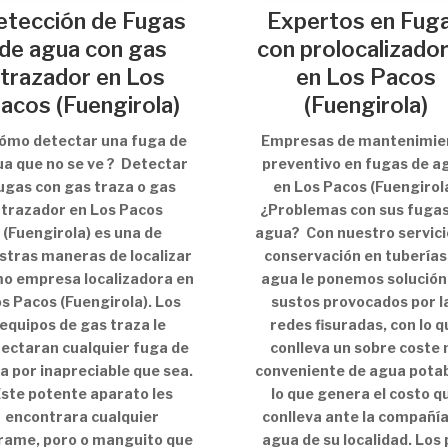
etección de Fugas
Expertos en Fug
de agua con gas
con prolocalizado
trazador en Los
en Los Pacos
acos (Fuengirola)
(Fuengirola)
Cómo detectar una fuga de
Empresas de mantenimie
a que no se ve ? Detectar
preventivo en fugas de a
ugas con gas traza o gas
en Los Pacos (Fuengirol
trazador en Los Pacos
¿Problemas con sus fugas
(Fuengirola) es una de
agua? Con nuestro servici
stras maneras de localizar
conservación en tuberías
o empresa localizadora en
agua le ponemos solución
s Pacos (Fuengirola). Los
sustos provocados por l
equipos de gas traza le
redes fisuradas, con lo q
ectaran cualquier fuga de
conlleva un sobre coste 
a por inapreciable que sea.
conveniente de agua potab
ste potente aparato les
lo que genera el costo q
encontrara cualquier
conlleva ante la compañía
rame, poro o manguito que
agua de su localidad. Los 