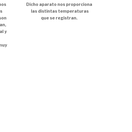
mos
Dicho aparato nos proporciona
ás
las distintas temperaturas
son
que se registran.
an,
al y
 muy