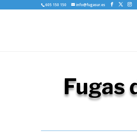
605 150 150
info@fugasur.es
Fugas 