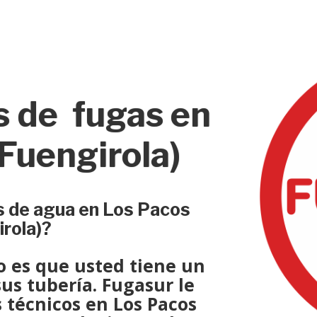
s de fugas en
Fuengirola)
s de agua en Los Pacos
irola)?
io es que usted tiene un
us tubería.
Fugasur
le
s
técnicos
en Los Pacos