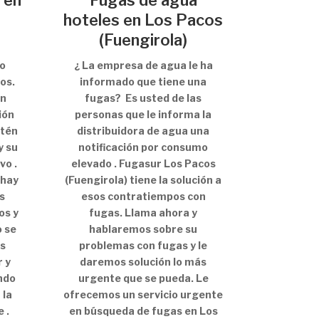
 en
Fugas de agua
hoteles en Los Pacos
(Fuengirola)
mo
¿ La empresa de agua le ha
os.
informado que tiene una
on
fugas? Es usted de las
ión
personas que le informa la
stén
distribuidora de agua una
y su
notificación por consumo
vo .
elevado . Fugasur Los Pacos
 hay
(Fuengirola) tiene la solución a
s
esos contratiempos con
os y
fugas. Llama ahora y
o se
hablaremos sobre su
as
problemas con fugas y le
 y
daremos solución lo más
ndo
urgente que se pueda. Le
 la
ofrecemos un servicio urgente
 .
en búsqueda de fugas en Los