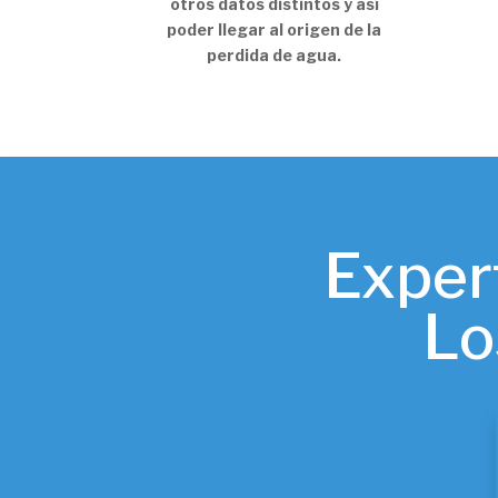
otros datos distintos y así
poder llegar al origen de la
perdida de agua.
Exper
Lo