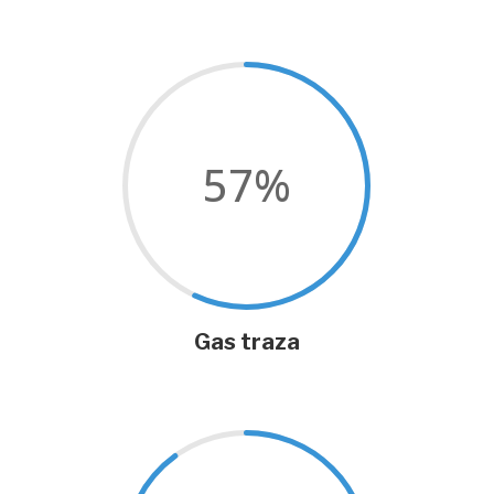
57
%
Gas traza