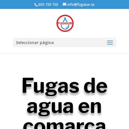
605 150 150
info@fugasur.es
Seleccionar página
Fugas de
agua en
comarca