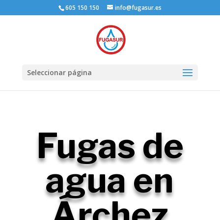
605 150 150
info@fugasur.es
Seleccionar página
Fugas de
agua en
Árchez