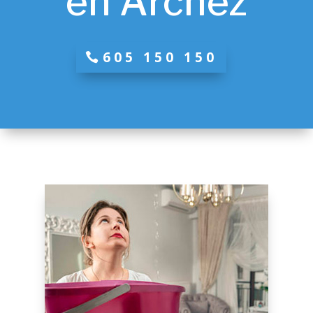
en Árchez
605 150 150