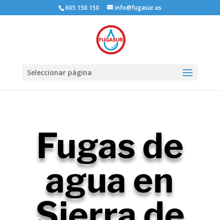
605 150 150
info@fugasur.es
Seleccionar página
Fugas de
agua en
Sierra de